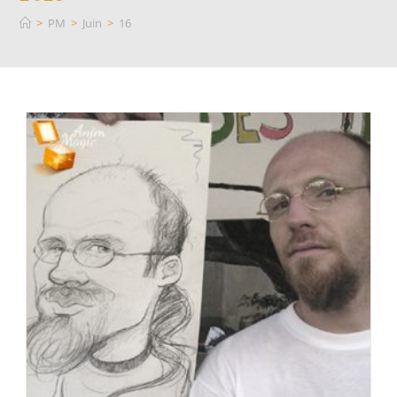
>
PM
>
Juin
>
16