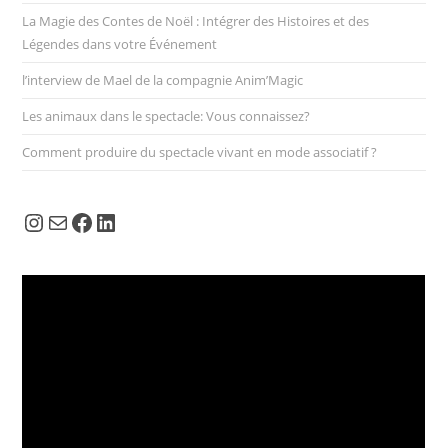
La Magie des Contes de Noël : Intégrer des Histoires et des
Légendes dans votre Événement
l’interview de Mael de la compagnie Anim’Magic
Les animaux dans le spectacle: Vous connaissez?
Comment produire du spectacle vivant en mode associatif ?
Instagram
E-mail
Facebook
LinkedIn