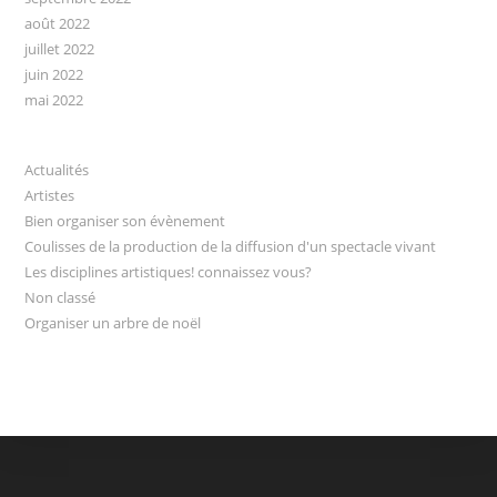
août 2022
juillet 2022
juin 2022
mai 2022
Actualités
Artistes
Bien organiser son évènement
Coulisses de la production de la diffusion d'un spectacle vivant
Les disciplines artistiques! connaissez vous?
Non classé
Organiser un arbre de noël