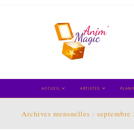
Skip
to
content
ACCUEIL
ARTISTES
PLANI
Archives mensuelles : septembre