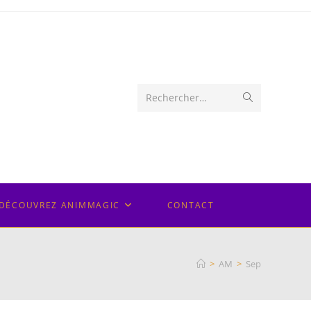
Envoyer
Rechercher…
la
recherche
DÉCOUVREZ ANIMMAGIC
CONTACT
>
AM
>
Sep