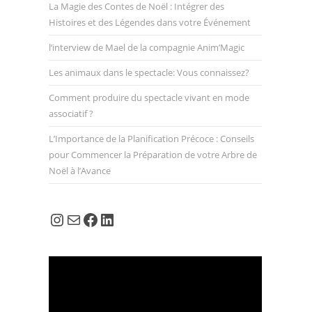
La Magie des Contes de Noël : Intégrer des
Histoires et des Légendes dans votre Événement
l’interview de Mael de la compagnie Anim’Magic
Les animaux dans le spectacle: Vous connaissez?
Comment produire du spectacle vivant en mode
associatif ?
L’Importance de la Planification Précoce : Conseils
pour Commencer la Préparation de votre Arbre de
Noël à l’Avance
Instagram
E-mail
Facebook
LinkedIn