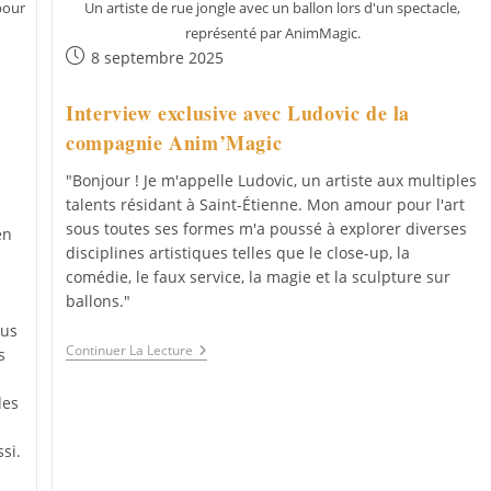
 pour
Un artiste de rue jongle avec un ballon lors d'un spectacle,
représenté par AnimMagic.
Publication
8 septembre 2025
publiée :
Interview exclusive avec Ludovic de la
compagnie Anim’Magic
"Bonjour ! Je m'appelle Ludovic, un artiste aux multiples
talents résidant à Saint-Étienne. Mon amour pour l'art
sous toutes ses formes m'a poussé à explorer diverses
en
disciplines artistiques telles que le close-up, la
comédie, le faux service, la magie et la sculpture sur
ballons."
ous
Interview
Continuer La Lecture
s
Exclusive
Avec
des
Ludovic
De
La
si.
Compagnie
Anim’Magic