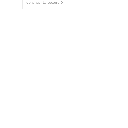
Gestion
Continuer La Lecture
Budgétaire
Pour
L’Arbre
De
Noël
:
Conseils
Pour
Gérer
Les
Dépenses
Sans
Dépasser
Le
Budget