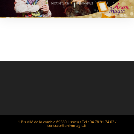
>
Notre Site
>
Interviews
1 Bis Allé de la comble 69380 Lissieu / Tel : 04 78 91 74 02 /
conctact@animmagic.fr