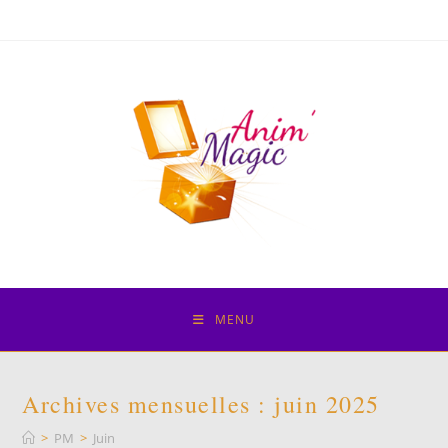
Skip
to
content
MENU
Archives mensuelles : juin 2025
>
PM
>
Juin