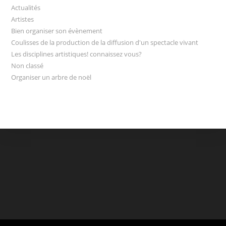
Actualités
Artistes
Bien organiser son évènement
Coulisses de la production de la diffusion d'un spectacle vivant
Les disciplines artistiques! connaissez vous?
Non classé
Organiser un arbre de noël