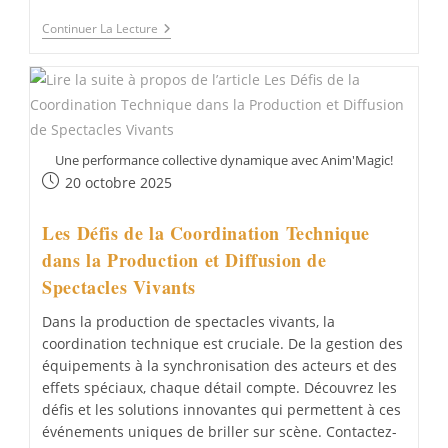
L’Importance
Continuer La Lecture
De
La
Communication
Entre
Les
Différents
Acteurs
:
Une performance collective dynamique avec Anim'Magic!
Un
Publication
20 octobre 2025
Pilier
publiée :
Essentiel
De
Les Défis de la Coordination Technique
La
Réussite
dans la Production et Diffusion de
Des
Spectacles Vivants
Spectacles
Vivants
Dans la production de spectacles vivants, la
coordination technique est cruciale. De la gestion des
équipements à la synchronisation des acteurs et des
effets spéciaux, chaque détail compte. Découvrez les
défis et les solutions innovantes qui permettent à ces
événements uniques de briller sur scène. Contactez-