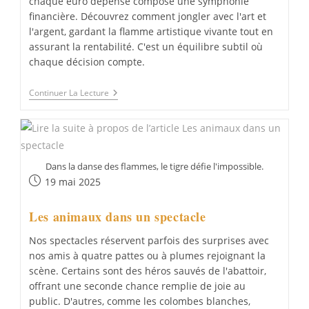
chaque euro dépensé compose une symphonie
financière. Découvrez comment jongler avec l'art et
l'argent, gardant la flamme artistique vivante tout en
assurant la rentabilité. C'est un équilibre subtil où
chaque décision compte.
Les
Continuer La Lecture
Coulisses
Financières
:
Révéler
Les
Secrets
Dans la danse des flammes, le tigre défie l'impossible.
De
Publication
La
19 mai 2025
Production
publiée :
D’un
Les animaux dans un spectacle
Spectacle
Nos spectacles réservent parfois des surprises avec
nos amis à quatre pattes ou à plumes rejoignant la
scène. Certains sont des héros sauvés de l'abattoir,
offrant une seconde chance remplie de joie au
public. D'autres, comme les colombes blanches,