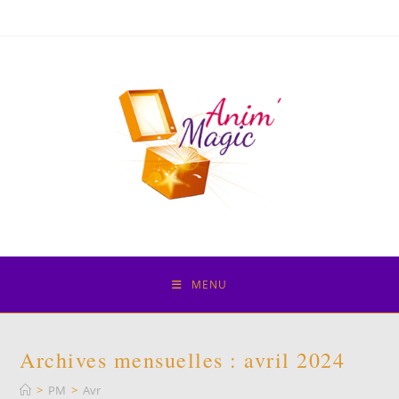
Skip
to
content
MENU
Archives mensuelles : avril 2024
>
PM
>
Avr