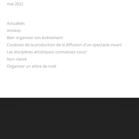
mai 2022
Actualités
Artistes
Bien organiser son évènement
Coulisses de la production de la diffusion d'un spectacle vivant
Les disciplines artistiques! connaissez vous?
Non classé
Organiser un arbre de noël