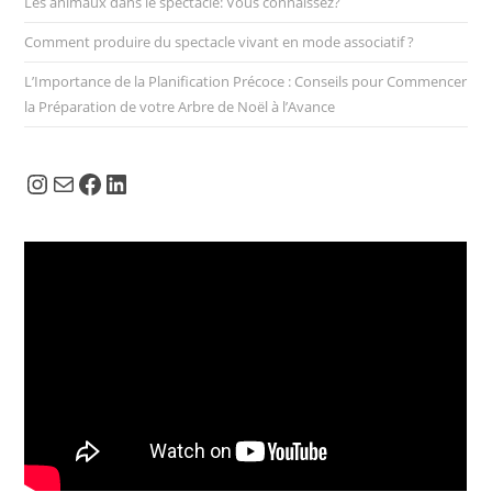
Les animaux dans le spectacle: Vous connaissez?
Comment produire du spectacle vivant en mode associatif ?
L’Importance de la Planification Précoce : Conseils pour Commencer
la Préparation de votre Arbre de Noël à l’Avance
Instagram
E-mail
Facebook
LinkedIn