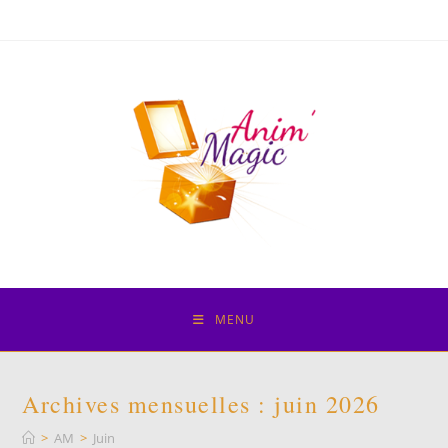
Skip
to
content
MENU
Archives mensuelles : juin 2026
>
AM
>
Juin