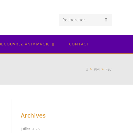
Envoyer
Rechercher…
la
recherche
DÉCOUVREZ ANIMMAGIC
CONTACT
>
PM
>
Fév
Archives
juillet 2026