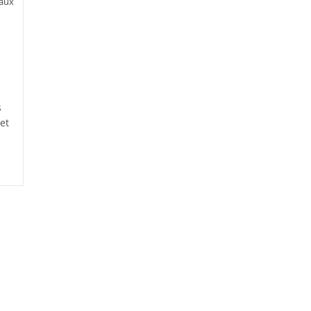
iaux
s
et