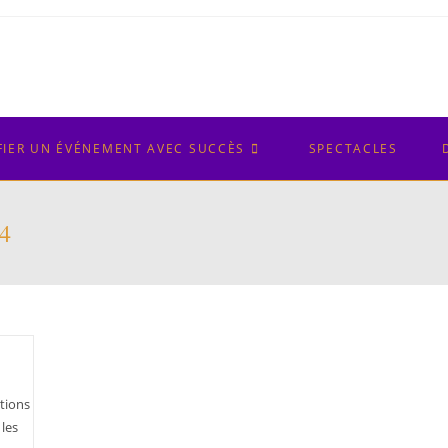
FIER UN ÉVÉNEMENT AVEC SUCCÈS
SPECTACLES
24
ations
 les