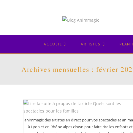
Skip
to
content
ACCUEIL
ARTISTES
PLANI
Archives mensuelles : février 20
animmagic des artistes en direct pour vos spectacles et anim
à Lyon et en Rhône alpes clown pour faire rire les enfants et