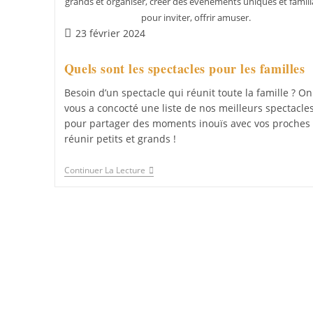
grands et organiser, créer des événements uniques et famil
pour inviter, offrir amuser.
Publication
23 février 2024
publiée :
Quels sont les spectacles pour les familles
Besoin d’un spectacle qui réunit toute la famille ? On
vous a concocté une liste de nos meilleurs spectacle
pour partager des moments inouïs avec vos proches 
réunir petits et grands !
Quels
Continuer La Lecture
Sont
Les
Spectacles
Pour
Les
Familles