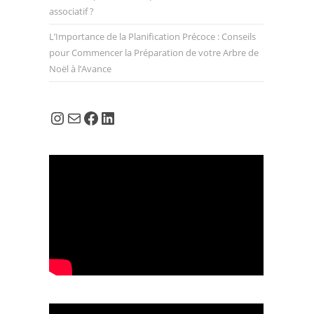
associatif ?
L’Importance de la Planification Précoce : Conseils
pour Commencer la Préparation de votre Arbre de
Noël à l’Avance
Instagram
E-mail
Facebook
LinkedIn