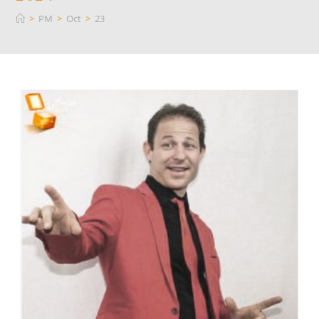
>
PM
>
Oct
>
23