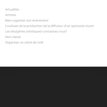
Actualités
Artistes
Bien organiser son évènement
Coulisses de la production de la diffusion d'un spectacle vivant
Les disciplines artistiques! connaissez vous?
Non classé
Organiser un arbre de noël