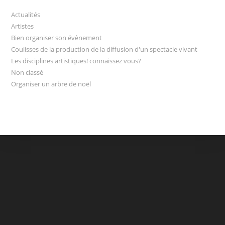
Actualités
Artistes
Bien organiser son évènement
Coulisses de la production de la diffusion d'un spectacle vivant
Les disciplines artistiques! connaissez vous?
Non classé
Organiser un arbre de noël