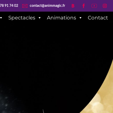
78 91 74 02
contact@animmagic.fr
Spectacles
Animations
Contact