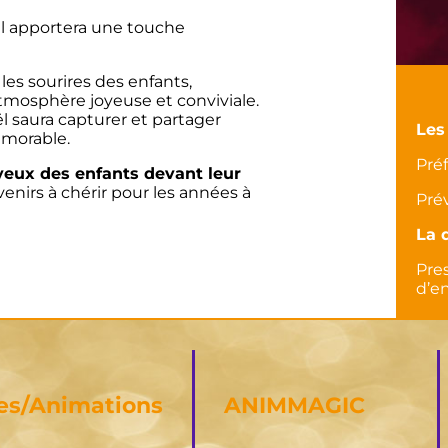
oël apportera une touche
et les sourires des enfants,
tmosphère joyeuse et conviviale.
ël saura capturer et partager
Les
émorable.
Préf
 yeux des enfants devant leur
enirs à chérir pour les années à
Prév
La 
Pre
d’en
es/Animations
ANIMMAGIC