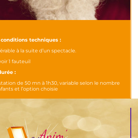
 conditions techniques :
érable à la suite d’un spectacle.
oir 1 fauteuil
durée :
station de 50 mn à 1h30, variable selon le nombre
fants et l’option choisie