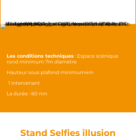
Les conditions techniques
: Espace scénique
rond minimum 7m diamètre
Hauteur sous plafond minimum4m
1 intervenant
La durée : 60 mn
Stand Selfies illusion