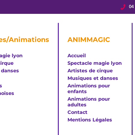
04 
Accueil
Vous êtes ?
es/Animations
ANIMMAGIC
agie lyon
Accueil
cirque
Spectacle magie lyon
 danses
Artistes de cirque
Musiques et danses
s
Animations pour
enfants
oises
Animations pour
adultes
Contact
Mentions Légales