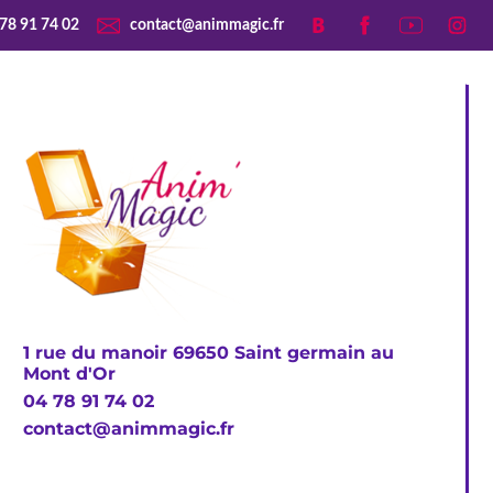
78 91 74 02
contact@animmagic.fr
Spectacles
Animations
Contact
1 rue du manoir 69650 Saint germain au
Mont d'Or
04 78 91 74 02
contact@animmagic.fr