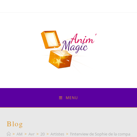
Skip
to
content
MENU
Blog
>
AM
>
Avr
>
20
>
Artistes
>
l’interview de Sophie de la compagn