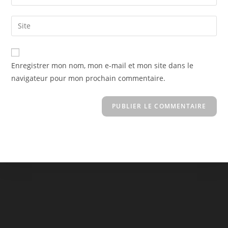
your
username
email
Saisir
to
address
l’URL
comment
to
de
comment
votre
Enregistrer mon nom, mon e-mail et mon site dans le
site
navigateur pour mon prochain commentaire.
(facultatif)