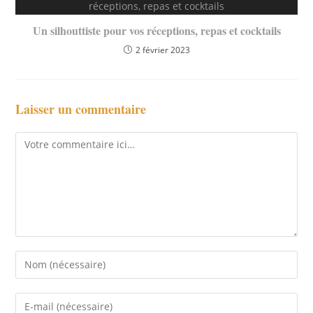
Un silhouttiste pour vos réceptions, repas et cocktails
2 février 2023
Laisser un commentaire
Comment
Enter
your
name
Enter
or