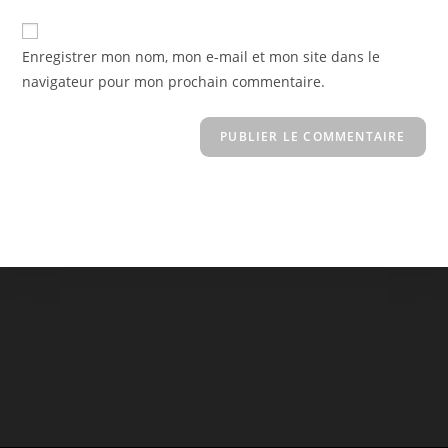
comment
to
de
comment
votre
Enregistrer mon nom, mon e-mail et mon site dans le
site
navigateur pour mon prochain commentaire.
(facultatif)