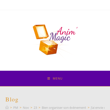
Skip
to
content
MENU
Blog
>
PM
>
Nov
>
23
>
Bien organiser son évènement
>
J’ai envie d’