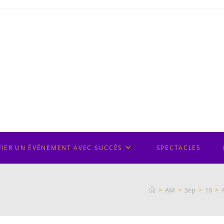
FIER UN ÉVÉNEMENT AVEC SUCCÈS
SPECTACLES
>
AM
>
Sep
>
10
>