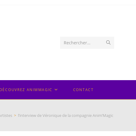
Envoyer
Rechercher…
la
recherche
DÉCOUVREZ ANIMMAGIC
CONTACT
Artistes
>
l’interview de Véronique de la compagnie Anim’Magic