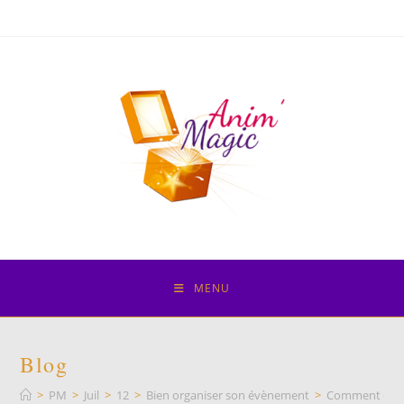
Skip
to
content
MENU
Blog
>
PM
>
Juil
>
12
>
Bien organiser son évènement
>
Comment estim