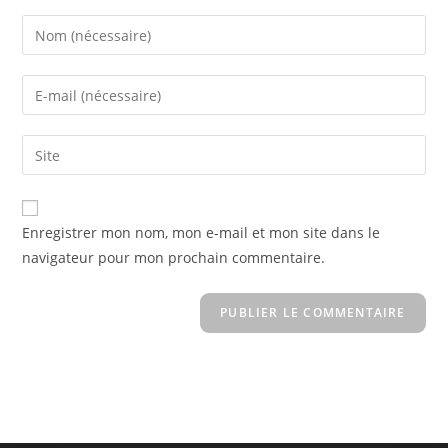
Enter
your
name
Enter
or
your
username
email
Saisir
to
address
l’URL
comment
to
de
comment
votre
Enregistrer mon nom, mon e-mail et mon site dans le
site
navigateur pour mon prochain commentaire.
(facultatif)