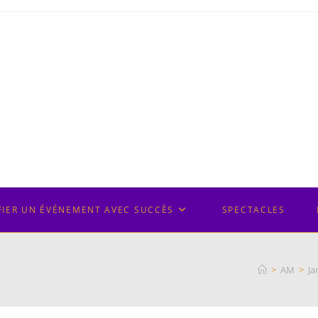
FIER UN ÉVÉNEMENT AVEC SUCCÈS
SPECTACLES
>
AM
>
Ja