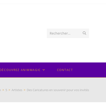
Envoyer
Rechercher…
la
recherche
DÉCOUVREZ ANIMMAGIC
CONTACT
n
>
5
>
Artistes
>
Des Caricatures en souvenir pour vos invités