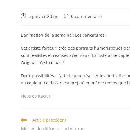
Publication
Commentaires
5 janvier 2023
0 commentaire
publiée :
de
la
publication :
L’animation de la semaine : Les caricatures !
Cet artiste farceur, crée des portraits humoristiques pen
sont réalistes et réalisés avec soins. L’artiste aime capt
Original, n’est-ce pas !
Deux possibilités : L’artiste peut réaliser les portraits
en couleur. Le dessin est projeté en même temps que l’art
Nous contacter
Read
Article précédent
more
Métier de diffusion artistique