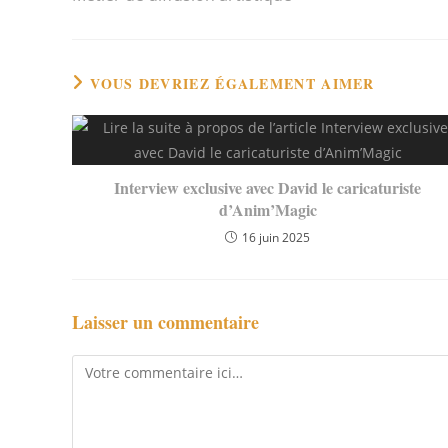
articles
VOUS DEVRIEZ ÉGALEMENT AIMER
Interview exclusive avec David le caricaturiste
d’Anim’Magic
16 juin 2025
Laisser un commentaire
Comment